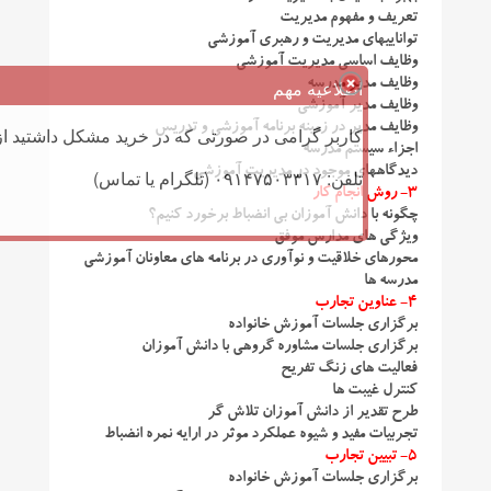
تعریف و مفهوم مدیریت
تواناییهای مدیریت و رهبری آموزشی
وظایف اساسی مدیریت آموزشی
وظایف مدیر مدرسه
اطلاعیه مهم
وظایف مدیر آموزشی
وظایف مدیر در زمینه برنامه آموزشی و تدریس
کاربر گرامی در صورتی که در خرید مشکل داشتید از 
اجزاء سیستم مدرسه
دیدگاههای موجود در مدیریت آموزشی
تلفن: ۰۹۱۴۷۵۰۳۳۱۷ (تلگرام یا تماس)
۳- روش انجام کار
چگونه با دانش آموزان بی انضباط برخورد کنیم؟
ویژگی های مدارس موفق
محورهای خلاقیت و نوآوری در برنامه های معاونان آموزشی
مدرسه ها
۴- عناوین تجارب
برگزاری جلسات آموزش خانواده
برگزاری جلسات مشاوره گروهی با دانش آموزان
فعالیت های زنگ تفریح
کنترل غیبت ها
طرح تقدیر از دانش آموزان تلاش گر
تجربیات مفید و شیوه عملکرد موثر در ارایه نمره انضباط
۵- تبیین تجارب
برگزاری جلسات آموزش خانواده