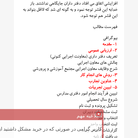
افزایشی اتفاق می افتاد دفتر داران جایگاهی نداشتند. باز
خدابه این قشر توجه نمود و به گونه ای شد که لااقل بتواند به
این قشر هم توجه شود.
فهرست مطالب
بیوگرافی
۱- مقدمه
۲- ارزیابی عمومی
تعریف دفتر داری (معاونت اجرایی کنونی)
چالش های معاون اجرایی
شرح وظایف معاون اجرایی مجتمع آموزشی و پرورشی
۳- روش های انجام کار
۴- عناوین تجارب
۵- تبیین تجربیات
تبیین فرآیند انجام امور دفتری مدارس
شروع سال تحصیلی
تشکیل پرونده و ثبت نام
ثبت مشخصات دبیران
اطلاعیه مهم
انتخاب واحد
ثبت انتخاب واحد
کاربر گرامی در صورتی که در خرید مشکل داشتید از 
گزارشات انتخاب واحد
دریافت کارنامه