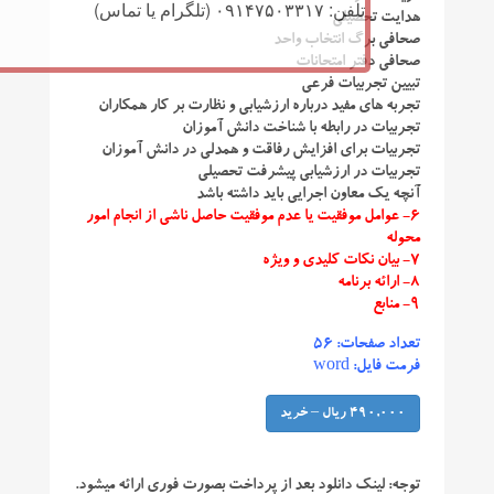
تلفن: ۰۹۱۴۷۵۰۳۳۱۷ (تلگرام یا تماس)
هدایت تحصیلی
صحافی برگ انتخاب واحد
صحافی دفتر امتحانات
تبیین تجربیات فرعی
تجربه های مفید درباره ارزشیابی و نظارت بر کار همکاران
تجربیات در رابطه با شناخت دانش آموزان
تجربیات برای افزایش رفاقت و همدلی در دانش آموزان
تجربیات در ارزشیابی پیشرفت تحصیلی
آنچه یک معاون اجرایی باید داشته باشد
۶- عوامل موفقیت یا عدم موفقیت حاصل ناشی از انجام امور
محوله
۷- بیان نکات کلیدی و ویژه
۸- ارائه برنامه
۹- منابع
تعداد صفحات: ۵۶
فرمت فایل: word
490,000 ریال – خرید
توجه:
لینک دانلود بعد از پرداخت بصورت فوری ارائه میشود.