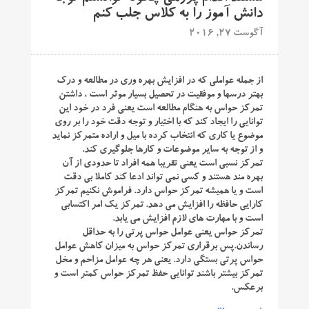
دانش آموز را به کلاس جلب کنم
آگوست 27, 2016
از جمله عواملی که در افزایش بهره وری در مطالعه و درک
بهتر درسها و موفقیت در تحصیل بسیار موثر است ، داشتن
تمرکز حواس به هنگام مطالعه است یعنی فرد در خود این
توانایی را ایجاد کند که با اختیار و توجه دقت خود را بر روی
موضوع یا کاری که انتخاب کرده با میل و اراده متمرکز نماید
و از توجه به سایر موضوعات و کارها جلوگیری کند.
تمرکز نسبی است یعنی تقریبا همه افراد تا حدودی از آن
بهره مند هستند و کسی نمی تواند ادعا کند کاملا بی دقت
است و یا همیشه تمرکز حواس دارد. فراموش نکنیم تمرکز
کارایی حافظه را افزایش می دهد. تمرکز یک امر اکتسابی
است و با مهارت های لازم افزایش می یابد.
تمرکز حواس یعنی عوامل حواس پرتی را به حداقل
رساندن.پس برقراری تمرکز حواس به میزان کاهش عوامل
حواس پرتی بستگی دارد. یعنی هر چه عوامل مزاحم و مخل
تمرکز بیشتر باشند توانایی حفظ تمرکز حواس کمتر است و
برعکس.