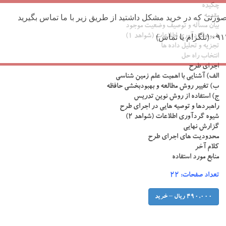
چکیده
ورتی که در خرید مشکل داشتید از طریق زیر با ما تماس بگیرید
مقدمه
بیان مسأله و توصیف وضعیت موجود
شیوه گردآوری اطلاعات (شواهد ۱)
تجزیه و تحلیل داده ها
انتخاب راه حل
اجرای طرح
الف) آشنایی با اهمیت علم زمین شناسی
ب) تغییر روش مطالعه و بهبودبخشی حافظه
ج) استفاده از روش نوین تدریس
راهبردها و توصیه هایی در اجرای طرح
شیوه گردآوری اطلاعات (شواهد ۲)
گزارش نهایی
محدودیت های اجرای طرح
کلام آخر
منابع مورد استفاده
تعداد صفحات: ۲۲
490,000 ریال – خرید