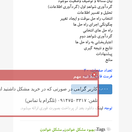
بیان مسأله و توصیف وضعیت موجود
گردآوری شواهد اول (گردآوری اطلاعات)
تحلیل و تفسیر اطلاعات
انتخاب راه حل موقت و ایجاد تغییر
چگونگی اجرای راه حل ها
راه حل های انتخابی
گردآوری شواهد دوم
اعتباربخشی به راه حل ها
نتایج و نتیجه گیری
پیشنهادات
منابع
تعداد صفحات: ۲۰
اطلاعیه مهم
فرمت فایل: word
کاربر گرامی در صورتی که در خرید مشکل داشتید از 
490,000 ریال – خرید
تلفن: ۰۹۱۴۷۵۰۳۳۱۷ (تلگرام یا تماس)
توجه:
لینک دانلود بعد از پرداخت بصورت فوری ارائه میشود.
Tags:
بهبود مشکل خواندن
,
مشکل خواندن