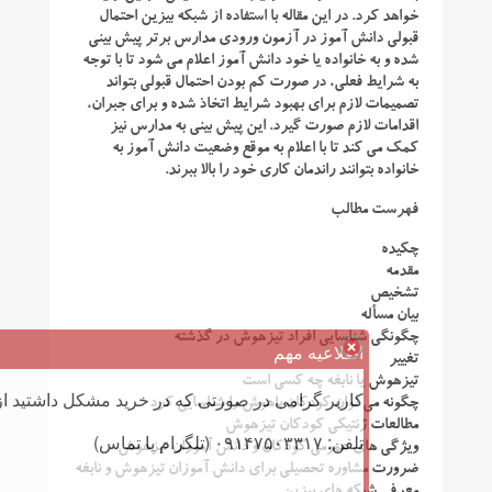
خواهد کرد. در این مقاله با استفاده از شبکه بیزین احتمال
قبولی دانش آموز در آزمون ورودی مدارس برتر پیش بینی
شده و به خانواده یا خود دانش آموز اعلام می شود تا با توجه
به شرایط فعلی، در صورت کم بودن احتمال قبولی بتواند
تصمیمات لازم برای بهبود شرایط اتخاذ شده و برای جبران،
اقدامات لازم صورت گیرد. این پیش بینی به مدارس نیز
کمک می کند تا با اعلام به موقع وضعیت دانش آموز به
خانواده بتوانند راندمان کاری خود را بالا ببرند.
فهرست مطالب
چکیده
مقدمه
تشخیص
بیان مسأله
چگونگی شناسایی افراد تیزهوش در گذشته
اطلاعیه مهم
تغییر
تیزهوش یا نابغه چه کسی است
کاربر گرامی در صورتی که در خرید مشکل داشتید از 
چگونه می توان کودکان باهوش را شناسایی کرد
مطالعات ژنتیکی کودکان تیزهوش
تلفن: ۰۹۱۴۷۵۰۳۳۱۷ (تلگرام یا تماس)
ویژگی های عمومی کودکان و دانش آموزان تیزهوش
ضرورت مشاوره تحصیلی برای دانش آموزان تیزهوش و نابغه
معرفی شبکه های بیزین