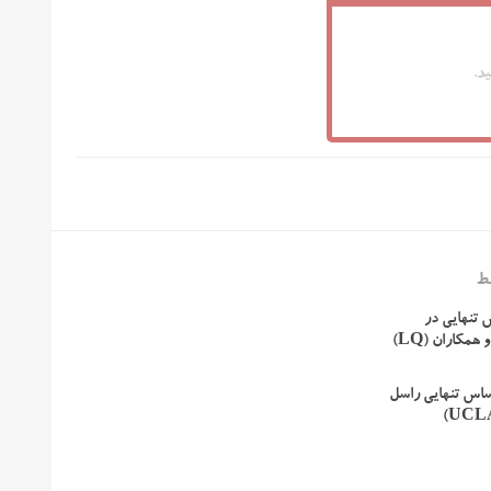
د.
ط
تنهایی در
مکاران (LQ)
اس تنهایی راسل