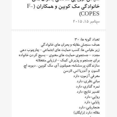
خانوادگی مک کوبین و همکاران (F-
COPES)
سپتامبر 15, 2015
تعداد گویه ها: ۳۰
هدف: سنجش مقابله و بحران های خانوادگی
زیر مقیاس ها: کسب حمایت های اجتماعی – چارچوب دهی
مجدد – جستجوی حمایت های معنوی – بسیج کردن خانواده
برای جستجو و پذیرش کمک – ارزیابی منفعلانه
سازندگان پرسشنامه: همیلتون آی. مک کوبین ، دیوید اچ.
السون و آندریا اس. لارسن
معرفی آزمون: دارد
مبانی نظری: دارد
نمره گذاری: دارد
تفسیر نتایج: دارد
روایی: دارد
پایایی: دارد
هنجاریابی: دارد
مقاله: دارد (رایگان)