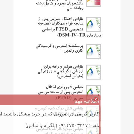
دانشجویان مجرد و متاهل رشته
روانشناسی
مقیاس اختلال استرس پس از
سانحه فوا و همکاران (مصاحبه
تشخیصی PTSD براساس
معیارهای DSM-IV-TR)
پرسشنامه استرس و فرسودگی
کاری والدین
مقیاس هولمز و راهه برای
ارزیابی دگرگونی های زندگی
(مقیاس استرس)
مقیاس شهروندی اختلال
استرس پس از سانحه می سی
سی پی (PTSD)
اطلاعیه مهم
مقیاس تنش درک شده کوهن و
کاربر گرامی در صورتی که در خرید مشکل داشتید از 
همکاران (PSS-4)
تلفن: ۰۹۱۴۷۵۰۳۳۱۷ (تلگرام یا تماس)
مقیاس تجدیدنظر شده استرس