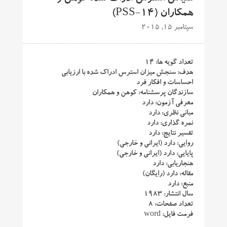
همکاران (PSS-14)
سپتامبر 15, 2015
تعداد گویه ها: ۱۴
هدف: سنجش میزان استرس ادراک شده با ارزیابی
احساسات و افکار فرد
سازندگان پرسشنامه: کوهن و همکاران
معرفی آزمون: دارد
مبانی نظری: دارد
نمره گذاری: دارد
تفسیر نتایج: دارد
روایی: دارد (ایرانی و خارجی)
پایایی: دارد (ایرانی و خارجی)
هنجاریابی: دارد
مقاله: دارد (رایگان)
منبع: دارد
سال انتشار: ۱۹۸۳
تعداد صفحات: ۸
فرمت فایل: word