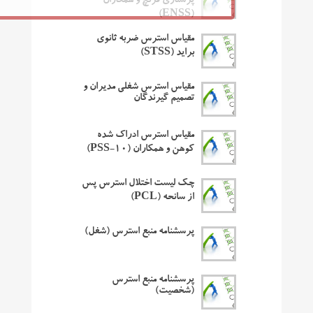
پرستاری فرنچ و همکاران
(ENSS)
مقیاس استرس ضربه ثانوی
براید (STSS)
مقیاس استرس شغلی مدیران و
تصمیم گیرندگان
مقیاس استرس ادراک شده
کوهن و همکاران (PSS-10)
چک لیست اختلال استرس پس
از سانحه (PCL)
پرسشنامه منبع استرس (شغل)
پرسشنامه منبع استرس
(شخصیت)