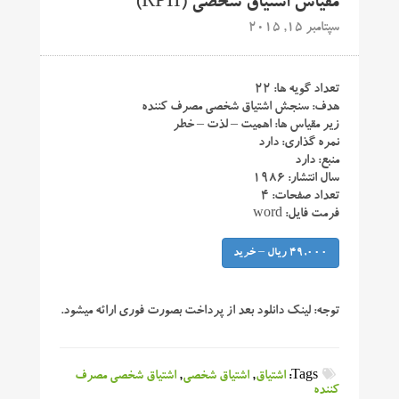
مقیاس اشتیاق شخصی (RPII)
سپتامبر 15, 2015
تعداد گویه ها: ۲۲
هدف: سنجش اشتیاق شخصی مصرف کننده
زیر مقیاس ها: اهمیت – لذت – خطر
نمره گذاری: دارد
منبع: دارد
سال انتشار: ۱۹۸۶
تعداد صفحات: ۴
فرمت فایل: word
49,000 ریال – خرید
توجه:
لینک دانلود بعد از پرداخت بصورت فوری ارائه میشود.
Tags:
اشتیاق
,
اشتیاق شخصی
,
اشتیاق شخصی مصرف
کننده