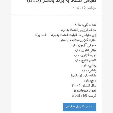
مقیاس اعتماد به برند بالستر (BTS)
سپتامبر 15, 2015
تعداد گویه ها: ۸
هدف: ارزیابی اعتماد به برند
زیر مقیاس ها: قابلیت اعتماد به برند – قصد برند
سازندگان پرسشنامه: بالستر
معرفی آزمون: دارد
مبانی نظری: دارد
نمره گذاری: دارد
تفسیر نتایج: دارد
روایی: دارد
پایایی: دارد
مقاله: دارد (رایگان)
منبع: دارد
سال انتشار: ۲۰۰۴
تعداد صفحات: ۵
فرمت فایل: word
70,000 ریال – خرید