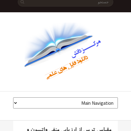
مقیاس ترس از ارزیابی منفی واتسون و