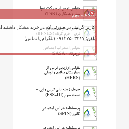
مقیاس ترس از حرکت تمپا
اطلاعیه مهم
میلر و همکاران (TSK)
کاربر گرامی در صورتی که در خرید مشکل داشتید از 
مقیاس ترس از ارزیابی منفی
لری – فرم کوتاه (BFNES)
تلفن: ۰۹۱۴۷۵۰۳۳۱۷ (تلگرام یا تماس)
مقیاس اضطراب اجتماعی
نوجوانان (SASA)
مقیاس ارزیابی ترس از
بیمارستان میلامد و لوملی
(HFRS)
جدول زمینه یابی ترس ولپی –
نسخه سوم (FSS-III)
پرسشنامه هراس اجتماعی
کانور (SPIN)
پرسشنامه هراس اجتماعی