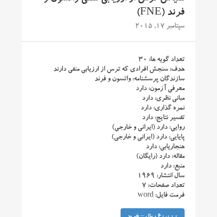
فرند (FNE)
سپتامبر 17, 2015
تعداد گویه ها: ۳۰
هدف: سنجش افرادی که ترس از ارزیابی منفی دارند
سازندگان پرسشنامه: واتسون و فرند
معرفی آزمون: دارد
مبانی نظری: دارد
نمره گذاری: دارد
تفسیر نتایج: دارد
روایی: دارد (ایرانی و خارجی)
پایایی: دارد (ایرانی و خارجی)
هنجاریابی: دارد
مقاله: دارد (رایگان)
منبع: دارد
سال انتشار: ۱۹۶۹
تعداد صفحات: ۷
فرمت فایل: word
60,000 ریال – خرید