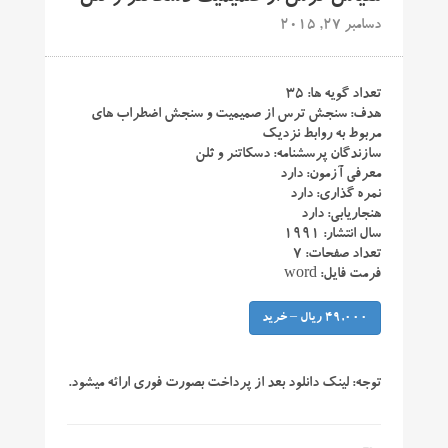
دسامبر 27, 2015
تعداد گویه ها: ۳۵
هدف: سنجش ترس از صمیمیت و سنجش اضطراب های
مربوط به روابط نزدیک
سازندگان پرسشنامه: دسکاتنر و ثلن
معرفی آزمون: دارد
نمره گذاری: دارد
هنجاریابی: دارد
سال انتشار: ۱۹۹۱
تعداد صفحات: ۷
فرمت فایل: word
49,000 ریال – خرید
توجه:
لینک دانلود بعد از پرداخت بصورت فوری ارائه میشود.