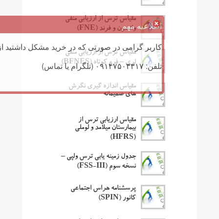
مقیاس ترس از ارزیابی منفی
اطلاعیه مهم
واتسون و فرند (FNE)
کاربر گرامی در صورتی که در خرید مشکل داشتید از 
مقیاس ترس از ارزیابی منفی
لری – فرم کوتاه (BFNES)
تلفن: ۰۹۱۴۷۵۰۳۳۱۷ (تلگرام یا تماس)
مقیاس اندازه گیری نگرش
های صمیمانه
مقیاس ارزیابی ترس از
بیمارستان میلامد و لوملی
(HFRS)
جدول زمینه یابی ترس ولپی –
نسخه سوم (FSS-III)
پرسشنامه هراس اجتماعی
کانور (SPIN)