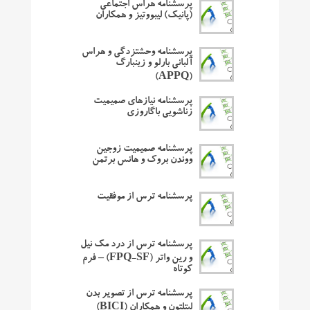
پرسشنامه هراس اجتماعی
(پانیک) لیبووتیز و همکاران
پرسشنامه وحشتزدگی و هراس
آلبانی بارلو و زینبارگ
(APPQ)
پرسشنامه نیازهای صمیمیت
زناشویی باگاروزی
پرسشنامه صمیمیت زوجین
ووندن بروک و هانس برتمن
پرسشنامه ترس از موفقیت
پرسشنامه ترس از درد مک نیل
و رین واتر (FPQ-SF) – فرم
کوتاه
پرسشنامه ترس از تصویر بدن
لیتلتون و همکاران (BICI)