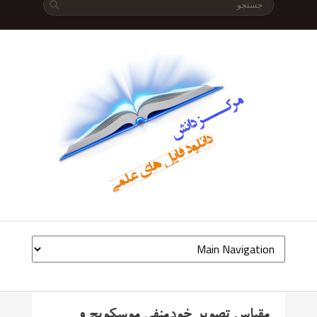
مقیاس تصویر خودمنفی موسکویچ و