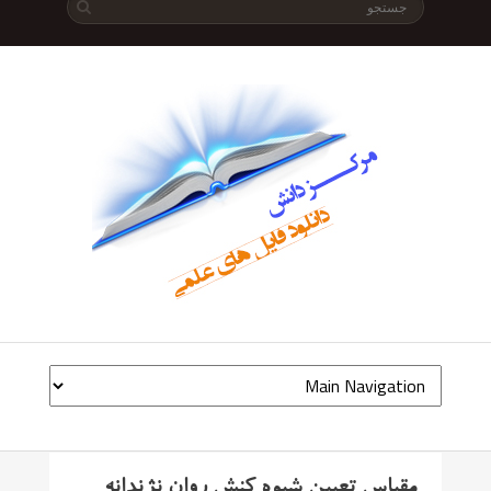
مقیاس تعیین شیوه کنش روان نژندانه