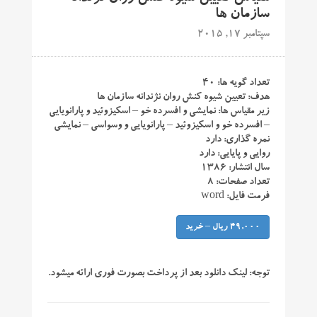
سازمان ها
سپتامبر 17, 2015
تعداد گویه ها: ۴۰
هدف: تعیین شیوه کنش روان نژندانه سازمان ها
زیر مقیاس ها: نمایشی و افسرده خو – اسکیزوئید و پارانویایی
– افسرده خو و اسکیزوئید – پارانویایی و وسواسی – نمایشی
نمره گذاری: دارد
روایی و پایایی: دارد
سال انتشار: ۱۳۸۶
تعداد صفحات: ۸
فرمت فایل: word
49,000 ریال – خرید
توجه:
لینک دانلود بعد از پرداخت بصورت فوری ارائه میشود.