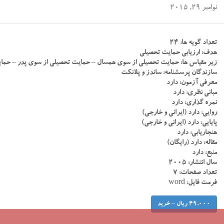
نوامبر 29, 2015
تعداد گویه ها: ۲۴
هدف: ارزیابی حمایت تحصیلی
زیر مقیاس ها: حمایت تحصیلی از سوی همسال – حمایت تحصیلی از سوی پدر – حما
سازندگان پرسشنامه: ساندز و پلانکت
معرفی آزمون: دارد
مبانی نظری: دارد
نمره گذاری: دارد
روایی: دارد (ایرانی و خارجی)
پایایی: دارد (ایرانی و خارجی)
هنجاریابی: دارد
مقاله: دارد (رایگان)
منبع: دارد
سال انتشار: ۲۰۰۵
تعداد صفحات: ۷
فرمت فایل: word
49,000 ریال – خرید