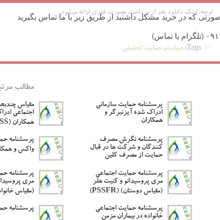
توجه:
لینک دانلود بعد از پرداخت بصورت فوری ارائه میشود.
ورتی که در خرید مشکل داشتید از طریق زیر با ما تماس بگیرید
Tags:
حمایت
,
حمایت تحصیلی
مطالب مرتب
پرسشنامه حمایت سازمانی
مقیاس چندبع
ادراک شده آیزنبرگر و
اجتماعی ادرا
همکاران
همکاران (MSPSS)
پرسشنامه نگرش مصرف
پرسشنامه حما
کنندگان و شرکت ها در قبال
واکس و همکاران 
حمایت از مصرف کلین
پرسشنامه حمایت اجتماعی
پرسشنامه حما
مری پروسیدانو و کنیت هلر
مری پروسیدان
(مقیاس دوستان) (PSSFR)
(مقیاس خانواده) (A
پرسشنامه حمایت اجتماعی
پرسشنامه حما
خانواده در بیماران مزمن