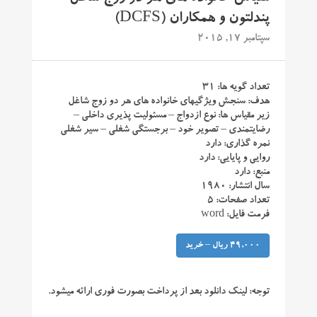
پندلتون و همکاران (DCFS)
سپتامبر 17, 2015
تعداد گویه ها: ۳۱
هدف: سنجش ویژگیهای خانواده های هر دو زوج شاغل
زیر مقیاس ها: نوع ازدواج – مسئولیت پذیری داخلی –
رضایتمندی – تصویر خود – برجستگی شغلی – سیر شغلی
نمره گذاری: دارد
روایی و پایایی: دارد
منبع: دارد
سال انتشار: ۱۹۸۰
تعداد صفحات: ۵
فرمت فایل: word
49,000 ریال – خرید
توجه:
لینک دانلود بعد از پرداخت بصورت فوری ارائه میشود.