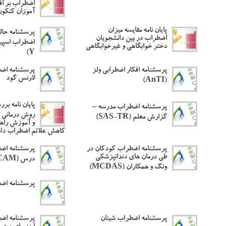
اضطراب بر ا
آموزان کنکو
پایان نامه مقایسه میزان
پرسشنامه حال
اضطراب در بین دانشجویان
دختر خوابگاهی و غیرخوابگاهی
Y)
پرسشنامه افکار اضطرابی ولز
پرسشنامه اض
لارنس گود
(AnTI)
پایان نامه بر
پرسشنامه اضطراب مدرسه –
روش درمانی ش
گزارش معلم (SAS-TR)
و آموزش راهب
کاهش علائم اضطراب دا
پرسشنامه اضطراب کودکان در
پرسشنامه اض
طی درمان های دندانپزشکی
درس (CAM)
ونگ و همکاران (MCDAS)
پرسشنامه اض
پرسشنامه اضطراب شینان
پرسشنامه اض