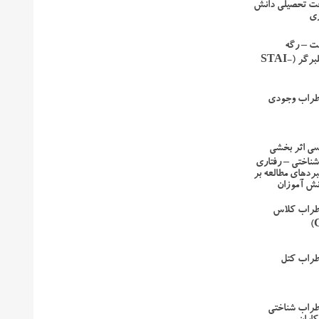
فت تحصیلی دانش
ری
ت – رگه
اضطراب اسپیلبرگر (STAI-
طراب وجودی
رسی اثر بخشی
ناختی – رفتاری
ردهای مطالعه بر
نش آموزان
طراب کلاس
طراب کتل
طراب شناختی