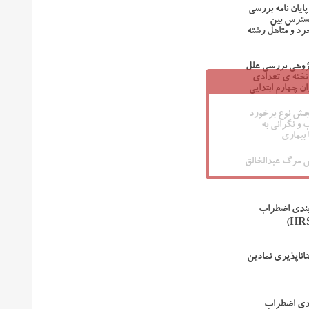
پایان نامه بررسی
استرس بین
رد و متاهل رشته
پژوهی بررسی علل
تخته ی تعدادی
ن چهارم ابتدایی
جش نوع برخورد
 و نگرانی به
ا بیماری
 مرگ عبدالخالق
بندی اضطراب
ناپذیری نمادین
دی اضطراب