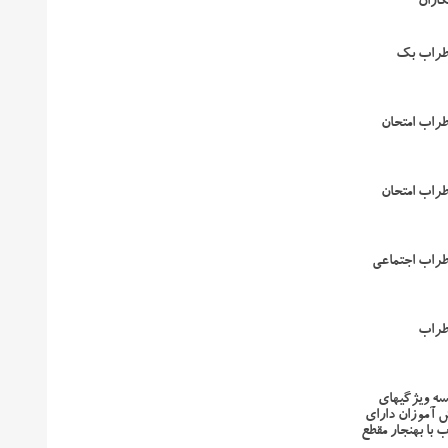
کاران
طراب بک
راب امتحان
راب امتحان
طراب اجتماعی
طراب
ایسه ویژگیهای
 آموزان دارای
 با بهنجار مقطع