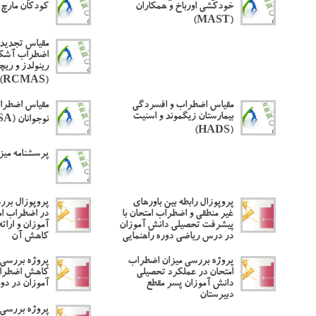
خودکشی اورباخ و همکاران
کودکان مارچ
(MAST)
مقیاس تجدید
اضطراب آشکا
رینولدز و ریچ
(RCMAS)
مقیاس اضطراب و افسردگی
مقیاس اضطرا
بیمارستان زیگموند و اسنیت
نوجوانان (SASA)
(HADS)
پرسشنامه میز
پروپوزال رابطه بین باورهای
پروپوزال برر
غیر منطقی و اضطراب امتحان با
در اضطراب ام
پیشرفت تحصیلی دانش آموزان
آموزان و ارائ
در درس ریاضی دوره راهنمایی
کاهش آن
پروژه بررسی میزان اضطراب
پروژه بررسی 
امتحان در عملکرد تحصیلی
کاهش اضطراب
دانش آموزان پسر مقطع
آموزان در دور
دبیرستان
پروژه بررسی 