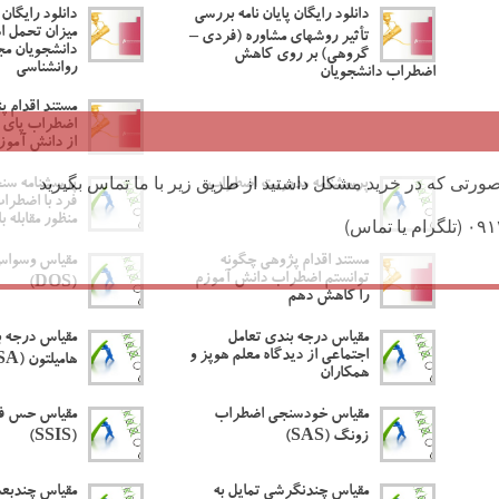
دانلود رایگان پایان نامه بررسی
دانلود رایگان 
میزان تحمل 
تأثیر روشهای مشاوره (فردی –
دانشجویان مج
گروهی) بر روی کاهش
روانشناسی
اضطراب دانشجویان
مستند اقدام 
اضطراب پای 
از دانش آموزا
ورتی که در خرید مشکل داشتید از طریق زیر با ما تماس بگیرید
پرسشنامه مدیریت اضطراب
پرسشنامه سن
فرد با اضطراب
منظور مقابله ب
مستند اقدام پژوهی چگونه
مقیاس وسواس
توانستم اضطراب دانش آموزم
(DOS)
را کاهش دهم
مقیاس درجه بندی تعامل
مقیاس درجه 
اجتماعی از دیدگاه معلم هوپز و
هامیلتون (HRSA)
همکاران
مقیاس خودسنجی اضطراب
مقیاس حس فنا
زونگ (SAS)
(SSIS)
مقیاس چندنگرشی تمایل به
مقیاس چندبع