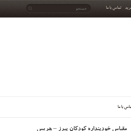
رید
تماس با ما
اس با ما
مقیاس خودپنداره کودکان پیرز – هریس