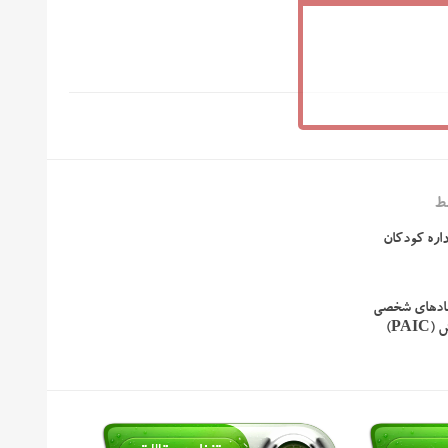
ط
اره کودکان
نادهای شخصی
PA)