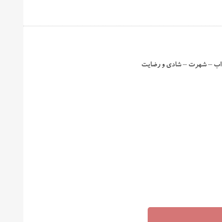
طراب – شهرت – شادی و رضایت