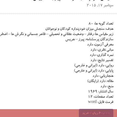
سپتامبر 17, 2015
تعداد گویه ها: ۸۰
هدف: سنجش میزان خودپنداره کودکان و نوجوانان
زیر مقیاس ها: رفتار – وضعیت عقلانی و تحصیلی – ظاهر جسمانی و نگرش ها – اض
سازندگان پرسشنامه: پیرز – هریس
معرفی آزمون: دارد
مبانی نظری: دارد
نمره گذاری: دارد
تفسیر نتایج: دارد
روایی: دارد (ایرانی و خارجی)
پایایی: دارد (ایرانی و خارجی)
هنجاریابی: دارد
مقاله: دارد (رایگان)
منبع: دارد
سال انتشار: ۱۹۶۹
تعداد صفحات: ۱۲
فرمت فایل: word
60,000 ریال – خرید