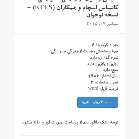
کانساس اسچام و همکاران (KFLS) –
نسخه نوجوان
سپتامبر 17, 2015
تعداد گویه ها: ۴
هدف: سنجش رضایت از زندگی خانوادگی
نمره گذاری: دارد
روایی و پایایی: دارد
منبع: دارد
سال انتشار: ۱۹۸۶
تعداد صفحات: ۳
فرمت فایل: word
60,000 ریال – خرید
توجه:
لینک دانلود بعد از پرداخت بصورت فوری ارائه میشود.