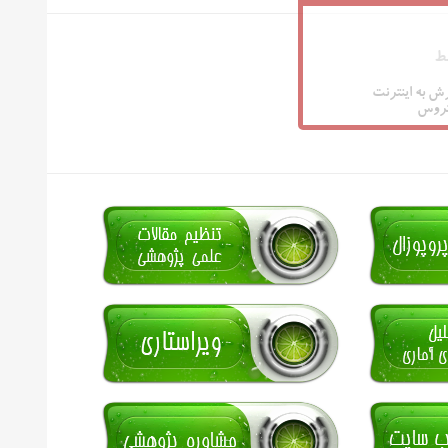
ط
ش به اینترنت
تروس