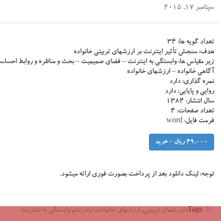
سپتامبر 17, 2015
تعداد گویه ها: ۳۴
هدف: سنجش تأثیر اینترنت بر ارزشهای تربیتی خانواده
زیر مقیاس ها: وابستگی به اینترنت – فضای صمیمیت – بحث و مناظره و روابط احسا
آگاهی خانواده – ارزشهای خانواده
نمره گذاری: دارد
روایی و پایایی: دارد
سال انتشار: ۱۳۸۴
تعداد صفحات: ۴
فرمت فایل: word
49,000 ریال – خرید
توجه:
لینک دانلود بعد از پرداخت بصورت فوری ارائه میشود.
Tags:
ارزشهای تربیتی
,
ارزشهای خانواده
,
اینترنت
,
وابستگی به اینترنت