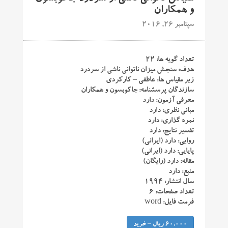
و همکاران
سپتامبر 26, 2016
تعداد گویه ها: ۲۲
هدف: سنجش میزان ناتوانی ناشی از سردرد
زیر مقیاس ها: عاطفی – کارکردی
سازندگان پرسشنامه: جاکوبسون و همکاران
معرفی آزمون: دارد
مبانی نظری: دارد
نمره گذاری: دارد
تفسیر نتایج: دارد
روایی: دارد (ایرانی)
پایایی: دارد (ایرانی)
مقاله: دارد (رایگان)
منبع: دارد
سال انتشار: ۱۹۹۴
تعداد صفحات: ۶
فرمت فایل: word
60,000 ریال – خرید