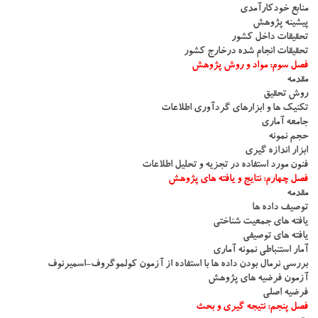
منابع خودکارآمدی
پیشینه پژوهش
تحقیقات داخل کشور
تحقیقات انجام شده درخارج کشور
فصل سوم: مواد و روش پژوهش
مقدمه
روش تحقیق
تکنیک ها و ابزارهای گردآوری اطلاعات
جامعه آماری
حجم نمونه
ابزار اندازه گیری
فنون مورد استفاده در تجزیه و تحلیل اطلاعات
فصل چهارم: نتایج و یافته های پژوهش
مقدمه
توصیف داده ها
یافته های جمعیت شناختی
یافته های توصیفی
آمار استنباطی نمونه آماری
بررسی نرمال بودن داده ها با استفاده از آزمون کولموگروف-اسمیرنوف
آزمون فرضیه های پژوهش
فرضیه اصلی
فصل پنجم: نتیجه گیری و بحث