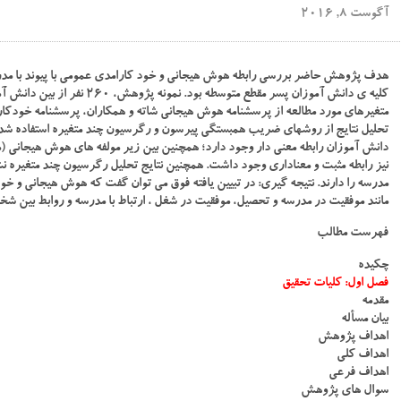
آگوست 8, 2016
هدف پژوهش حاضر بررسی رابطه هوش هیجانی و خود کارامدی عمومی با پیوند با م
کلیه ی دانش آموزان پسر مقطع 
متغیرهای مورد مطالعه از پرسشنامه هوش هیجانی شاته و همکاران، پرسشنامه خودکار 
تحلیل نتایج از روشهای ضریب همبستگی پیرسون و رگرسیون چند متغیره استفاده شد. ن
دانش آموزان رابطه معنی دار وجود دارد؛ همچنین بین زیر مولفه های هوش هیجانی (مدی
نیز رابطه مثبت و معناداری وجود داشت. همچنین نتایج تحلیل رگرسیون چند متغیره نش
مدرسه را دارند. نتیجه گیری: در تبیین یافته فوق می توان گفت که هوش هیجانی و خو
مانند موفقیت در مدرسه و تحصیل، موفقیت در شغل ، ارتباط با مدرسه و روابط بین شخ
فهرست مطالب
چکیده
فصل اول: کلیات تحقیق
مقدمه
بیان مسأله
اهداف پژوهش
اهداف کلی
اهداف فرعی
سوال های پژوهش