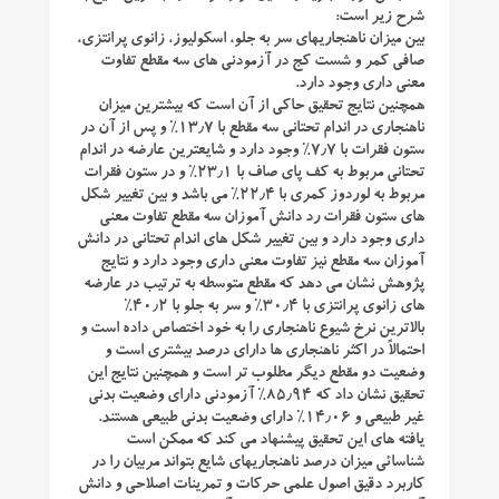
شرح زیر است:
بین میزان ناهنجاریهای سر به جلو، اسکولیوز، زانوی پرانتزی،
صافی کمر و شست کج در آزمودنی های سه مقطع تفاوت
معنی داری وجود دارد.
همچنین نتایج تحقیق حاکی از آن است که بیشترین میزان
ناهنجاری در اندام تحتانی سه مقطع با ۱۳٫۷% و پس از آن در
ستون فقرات با ۷٫۷% وجود دارد و شایعترین عارضه در اندام
تحتانی مربوط به کف پای صاف با ۲۳٫۱% و در ستون فقرات
مربوط به لوردوز کمری با ۲۲٫۴% می باشد و بین تغییر شکل
های ستون فقرات رد دانش آموزان سه مقطع تفاوت معنی
داری وجود دارد و بین تغییر شکل های اندام تحتانی در دانش
آموزان سه مقطع نیز تفاوت معنی داری وجود دارد و نتایج
پژوهش نشان می دهد که مقطع متوسطه به ترتیب در عارضه
های زانوی پرانتزی با ۳۰٫۴% و سر به جلو با ۴۰٫۲%
بالاترین نرخ شیوع ناهنجاری را به خود اختصاص داده است و
احتمالاً در اکثر ناهنجاری ها دارای درصد بیشتری است و
وضعیت دو مقطع دیگر مطلوب تر است و همچنین نتایج این
تحقیق نشان داد که ۸۵٫۹۴% آزمودنی دارای وضعیت بدنی
غیر طبیعی و ۱۴٫۰۶% دارای وضعیت بدنی طبیعی هستند.
یافته های این تحقیق پیشنهاد می کند که ممکن است
شناسائی میزان درصد ناهنجاریهای شایع بتواند مربیان را در
کاربرد دقیق اصول علمی حرکات و تمرینات اصلاحی و دانش