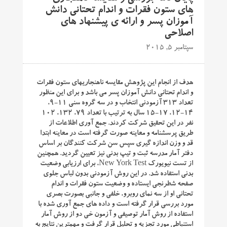
های ستون فقرات و اندام تحتانی دانش
آموزان پسر و ارائه ی پیشنهاد های
اصلاحی
سپتامبر 5, 2015
هدف از انجام این پژوهش مقایسه ناهنجاریهای ستون فقرات
و اندام تحتانی دانش آموزان پسر می باشد و برای این منظور
تعداد ۳۱۳ آزمودنی انتخاب و در سه گروه سنی ۱۱-۹،
۱۴-۱۲، ۱۷-۱۵ سال به ترتیب با تعداد ۷۹، ۱۳۲، ۱۰۲
نفر در این تحقیق شرکت کردند. جمع آوری اطلاعات از
طریق پرسشنامه و معاینه صورت گرفته است در معاینه ابتدا
قد و وزن اندازه گیری سپس سن شرکت کنندگان بر اساس
دفتر آمار مدرسه ثبت و تیپ بدنی نیز تعیین گردید. همچنین
از تست نیویورک New York Test، برای ارزیابی وضعیت
بدنی استفاده شد. در این روش آزمودنی بدون لباس جلوی
صفحه شطرنجی ایستاده و وضعیت ستون فقرات و اندام
تحتانی او از سه نمای روبرو، خلفی و جانبی بصورت بصری
مورد بررسی قرار گرفته است و داده های جمع آوری شده با
استفاده از روش آمار توصیفی و آزمون خی دو از روش آمار
استنباطی مورد تجزیه و تحلیل قرار گرفت و مهمترین نتایج به