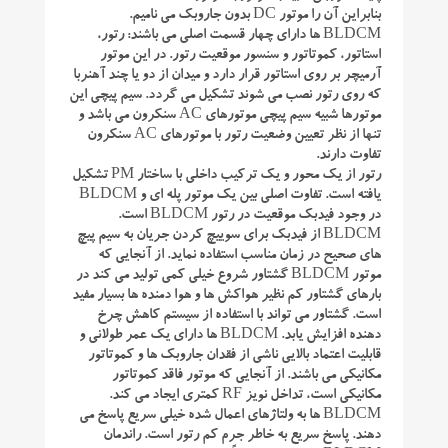
بنابراین آن را موتور DC بدون جاروبک می نامیم.
BLDCM ها دارای چهار قسمت اصلی می باشند: رتور،
استاتور، کموتاتور و سنسور موقعیت رتور. در این موتور
آرمیچر بر روی استاتور قرار دارد و میدان از دو یا چند آهنربا
که روی رتور نصب می شوند تشکیل می گردد. سیم پیچی این
موتورها شبیه سیم پیچی موتورهای AC سنکرون می باشد و
تنها از نظر تعیین وضعیت رتور با موتورهای AC سنکرون
تفاوت دارند.
رتور از یک محور و یک ترکیب داخلی با ساختار PM تشکیل
یافته است. تفاوت اصلی بین یک موتور پله ای و BLDCM
در وجود فیدبک موقعیت در رتور BLDCM است.
BLDCM از فیدبک برای سوییچ کردن جریان به سیم پیچ
های صحیح در زمان مناسب استفاده نماید. از آنجایی که
موتور BLDCM گشتاور شروع خیلی کمی تولید می کند در
بارهای گشتاور کم نظیر هواکش ها و هوا دمنده ها بسیار مفید
است. گشتاور می تواند با استفاده از سیستم کاهش چرخ
دهنده افزایش یابد. BLDCM ها دارای یک عمر طولانی و
قابلیت اعتماد بالایی ناشی از فقدان جاروبک ها و کموتاتور
مکانیکی می باشند. از آنجایی که موتور فاقد کموتاتور
مکانیکی است، تداخل نویز RF کمتری ایجاد می کند.
BLDCM ها به ولتاژهای اعمال شده خیلی سریع پاسخ می
دهند. پاسخ سریع به خاطر جرم کم رتور است. راندمان