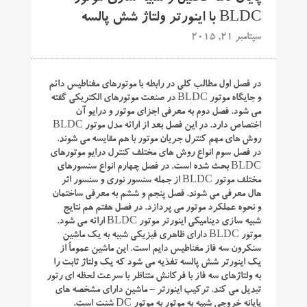
BLDC با اینورتر ولتاژ شش پالسه
سپتامبر 21, 2015
در فصل اول مطالب کلی در رابطه با موتورهای مغناطیس دائم
و جایگاه موتور BLDC در صنعت موتورهای الکتریکی گفته
می شود. فصل دوم به معرفی اجزای موتور و درایو آن
اختصاص دارد. در این فصل بعد از ارائه مدل موتور BLDC
روش های مهم کنترل جریان موتور با هم مقایسه می شوند.
در فصل سوم انواع روش های مختلف کنترل درایو موتورهای
BLDC بحث شده است. در فصل چهارم انواع سنسورهای
مختلف موتور BLDC از جمله سنسور نوری و سنسور اثر
هال معرفی می شوند. فصل پنجم و ششم به معرفی ساختمان
و نحوه عملکرد موتور می پردازد. در فصل هفتم هم نتایج
شبیه سازی دینامیکی اینورتر موتور BLDC ارائه می شود.
موتور BLDC دارای ظاهری فیزیکی شبیه به یک ماشین
سنکرون سه فاز مغناطیس دایم است. این ماشین عموماً از
یک اینورتر شش پالسه تغذیه می شود که یک ولتاژ ثابت را
به ولتاژهای سه فاز با فرکانش متناظر با سرعت لحظه ای رتور
تبدیل می کند. ترکیب اینورتر – ماشین دارای مشخصه های
پایانه خروجی شبیه به موتور به موتور DC شنت است.