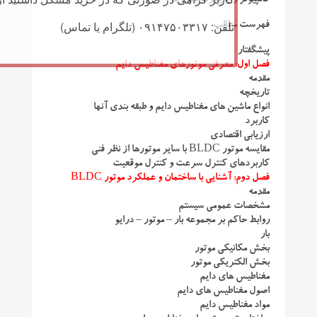
کامپیوتر و چاپگرها نام برد.
تلفن: ۰۹۱۴۷۵۰۳۳۱۷ (تلگرام یا تماس)
فهرست مطالب
پیشگفتار
فصل اول: معرفی موتورهای مغناطیس دایم
مقدمه
تاریخچه
انواع ماشین های مغناطیس دایم و طبقه بندی آنها
کاربرد
ارزیابی اقتصادی
مقایسه موتور BLDC با سایر موتورها از نظر فنی
کاربردهای کنترل سرعت و کنترل موقعیت
فصل دوم: آشنایی با ساختمان و عملکرد موتور BLDC
مقدمه
مشخصات عمومی سیستم
روابط حاکم بر مجموعه بار – موتور – درایو
بار
بخش مکانیکی موتور
بخش الکتریکی موتور
مغناطیس های دایم
اصول مغناطیس های دایم
مواد مغناطیس دایم