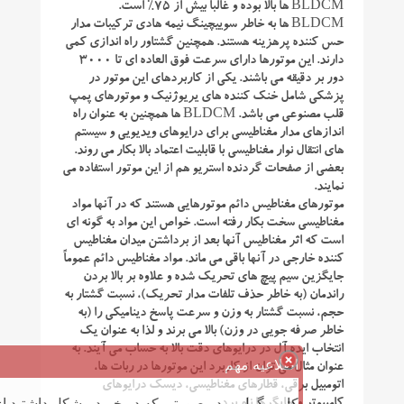
BLDCM ها بالا بوده و غالباً بیش از ۷۵% است.
BLDCM ها به خاطر سوییچینگ نیمه هادی ترکیبات مدار
حس کننده پرهزینه هستند. همچنین گشتاور راه اندازی کمی
دارند. این موتورها دارای سرعت فوق العاده ای تا ۳۰۰۰
دور بر دقیقه می باشند. یکی از کاربردهای این موتور در
پزشکی شامل خنک کننده های یریوژنیک و موتورهای پمپ
قلب مصنوعی می باشد. BLDCM ها همچنین به عنوان راه
اندازهای مدار مغناطیسی برای درایوهای ویدیویی و سیستم
های انتقال نوار مغناطیسی با قابلیت اعتماد بالا بکار می روند.
بعضی از صفحات گردنده استریو هم از این موتور استفاده می
نمایند.
موتورهای مغناطیس دائم موتورهایی هستند که در آنها مواد
مغناطیسی سخت بکار رفته است. خواص این مواد به گونه ای
است که اثر مغناطیس آنها بعد از برداشتن میدان مغناطیس
کننده خارجی در آنها باقی می ماند. مواد مغناطیس دائم عموماً
جایگزین سیم پیچ های تحریک شده و علاوه بر بالا بردن
راندمان (به خاطر حذف تلفات مدار تحریک)، نسبت گشتار به
حجم، نسبت گشتار به وزن و سرعت پاسخ دینامیکی را (به
خاطر صرفه جویی در وزن) بالا می برند و لذا به عنوان یک
انتخاب ایده آل در درایوهای دقت بالا به حساب می آیند. به
اطلاعیه مهم
عنوان مثال می توان از کاربرد این موتورها در ربات ها،
اتومبیل برقی، قطارهای مغناطیسی، دیسک درایوهای
کاربر گرامی در صورتی که در خرید مشکل داشتید از 