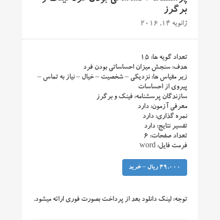
برگرز
ژانویه 14, 2016
تعداد گویه ها: ۱۵
هدف: سنجش میزان احساساتی بودن فرد
زیر مقیاس ها: نزدیکی – شخصیت – خیال – نیاز به تماس –
پیروی از احساسات
سازندگان پرسشنامه: فینک و برگرز
معرفی آزمون: دارد
نمره گذاری: دارد
تفسیر نتایج: دارد
تعداد صفحات: ۶
فرمت فایل: word
49,000 ریال – خرید
توجه:
لینک دانلود بعد از پرداخت بصورت فوری ارائه میشود.