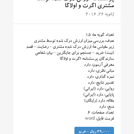
مشتری اگرت و اولاگا
ژانویه 26, 2016
تعداد گویه ها: ۱۵
هدف: بررسی میزان ارزش درک شده توسط مشتری
زیر مقیاس ها: ارزش درک شده مشتری – رضایت – قصد
(نیت) خرید – جستجو برای جایگزین – بیان شفاهی
سازندگان پرسشنامه: اگرت و اولاگا
معرفی آزمون: دارد
مبانی نظری: دارد
نمره گذاری: دارد
تفسیر نتایج: دارد
روایی: دارد (ایرانی)
پایایی: دارد (ایرانی)
مقاله: دارد (رایگان)
منبع: دارد
تعداد صفحات: ۶
فرمت فایل: word
49,000 ریال – خرید