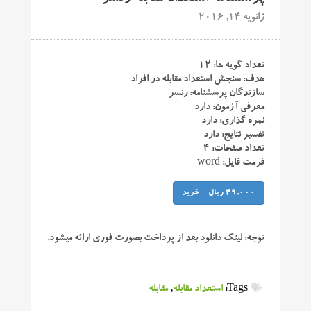
ژانویه 14, 2016
تعداد گویه ها: ۱۲
هدف: سنجش استعداد مقابله در افراد
سازندگان پرسشنامه: رنسر
معرفی آزمون: دارد
نمره گذاری: دارد
تفسیر نتایج: دارد
تعداد صفحات: ۴
فرمت فایل: word
49,000 ریال – خرید
توجه:
لینک دانلود بعد از پرداخت بصورت فوری ارائه میشود.
Tags:
استعداد مقابله
,
مقابله