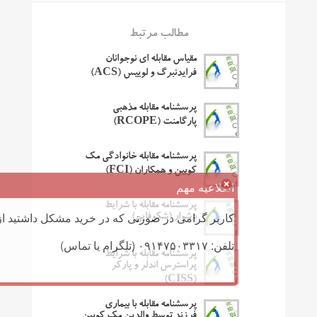
مطالب مرتبط
مقیاس مقابله ای نوجوانان
فرایدنبرگ و لوییس (ACS)
پرسشنامه مقابله مذهبی
پارگامنت (RCOPE)
پرسشنامه مقابله خانوادگی مک
کوبین و همکاران (FCI)
اطلاعیه مهم
پرسشنامه مقابله با شرایط
کاربر گرامی در صورتی که در خرید مشکل داشتید از 
دشوار (شکوفایی)
تلفن: ۰۹۱۴۷۵۰۳۳۱۷ (تلگرام یا تماس)
پرسشنامه مقابله با شرایط
پراسترس اندلر و پارکر
(CISS)
پرسشنامه مقابله با بیماری
فرزند توسط والدین مک کوبین