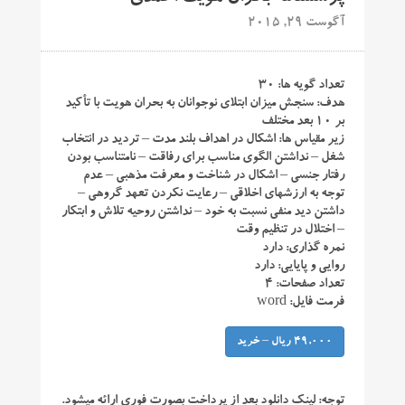
آگوست 29, 2015
تعداد گویه ها: ۳۰
هدف: سنجش میزان ابتلای نوجوانان به بحران هویت با تأکید
بر ۱۰ بعد مختلف
زیر مقیاس ها: اشکال در اهداف بلند مدت – تردید در انتخاب
شغل – نداشتن الگوی مناسب برای رفاقت – نامتناسب بودن
رفتار جنسی – اشکال در شناخت و معرفت مذهبی – عدم
توجه به ارزشهای اخلاقی – رعایت نکردن تعهد گروهی –
داشتن دید منفی نسبت به خود – نداشتن روحیه تلاش و ابتکار
– اختلال در تنظیم وقت
نمره گذاری: دارد
روایی و پایایی: دارد
تعداد صفحات: ۴
فرمت فایل: word
49,000 ریال – خرید
توجه:
لینک دانلود بعد از پرداخت بصورت فوری ارائه میشود.