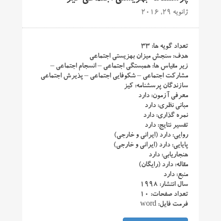
ژانویه 29, 2016
تعداد گویه ها: ۳۳
هدف: سنجش میزان بهزیستی اجتماعی
زیر مقیاس ها: همبستگی اجتماعی – انسجام اجتماعی –
مشارکت اجتماعی – شکوفایی اجتماعی – پذیرش اجتماعی
سازندگان پرسشنامه: کیز
معرفی آزمون: دارد
مبانی نظری: دارد
نمره گذاری: دارد
تفسیر نتایج: دارد
روایی: دارد (ایرانی و خارجی)
پایایی: دارد (ایرانی و خارجی)
هنجاریابی: دارد
مقاله: دارد (رایگان)
منبع: دارد
سال انتشار: ۱۹۹۸
تعداد صفحات: ۱۰
فرمت فایل: word