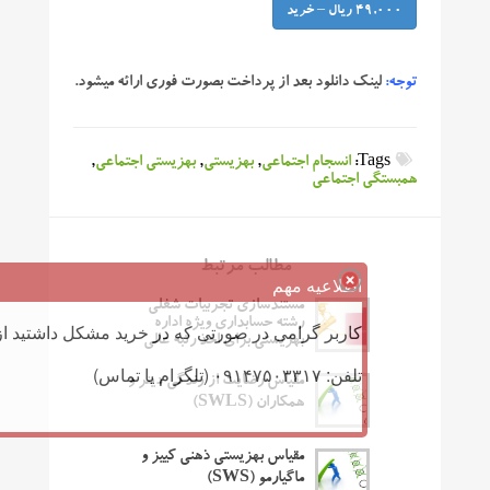
49,000 ریال – خرید
توجه:
لینک دانلود بعد از پرداخت بصورت فوری ارائه میشود.
Tags:
انسجام اجتماعی
,
بهزیستی
,
بهزیستی اجتماعی
,
همبستگی اجتماعی
مطالب مرتبط
اطلاعیه مهم
مستندسازی تجربیات شغلی
رشته حسابداری ویژه اداره
کاربر گرامی در صورتی که در خرید مشکل داشتید از 
بهزیستی برای اخذ رتبه عالی
تلفن: ۰۹۱۴۷۵۰۳۳۱۷ (تلگرام یا تماس)
مقیاس رضایت از زندگی دینر و
همکاران (SWLS)
مقیاس بهزیستی ذهنی کییز و
ماگیارمو (SWS)