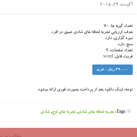
آگوست 29, 2015
تعداد گویه ها: ۷۰
هدف: ارزیابی تجربه لحظه های شادی عمیق در افرد
نمره گذاری: دارد
منبع: دارد
تعداد صفحات: ۹
فرمت فایل: word
49,000 ریال – خرید
توجه:
لینک دانلود بعد از پرداخت بصورت فوری ارائه میشود.
Tags:
تجربه لحظه های شادی
,
تجربه های اوج
,
شادی
مطالب مرتب