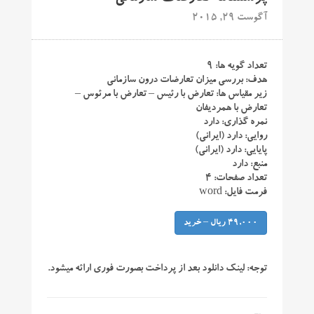
آگوست 29, 2015
تعداد گویه ها: ۹
هدف: بررسی میزان تعارضات درون سازمانی
زیر مقیاس ها: تعارض با رئیس – تعارض با مرئوس –
تعارض با همردیفان
نمره گذاری: دارد
روایی: دارد (ایرانی)
پایایی: دارد (ایرانی)
منبع: دارد
تعداد صفحات: ۴
فرمت فایل: word
49,000 ریال – خرید
توجه:
لینک دانلود بعد از پرداخت بصورت فوری ارائه میشود.