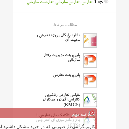
Tags:
تعارض
,
تعارض سازمانی
,
تعارضات سازمانی
مطالب مرتبط
دانلود رایگان پروژه تعارض و
ماهیت آن
پاورپوینت مدیریت رفتار
سازمانی
پاورپوینت تعارض
مقیاس تعارض زناشویی
کانزاس اگمان و همکاران
(KMCS)
اطلاعیه مهم
مقیاس تاکتیک های تعارض با
پدر و مادر موری ای اشتراوس
کاربر گرامی در صورتی که در خرید مشکل داشتید از 
(CTS)