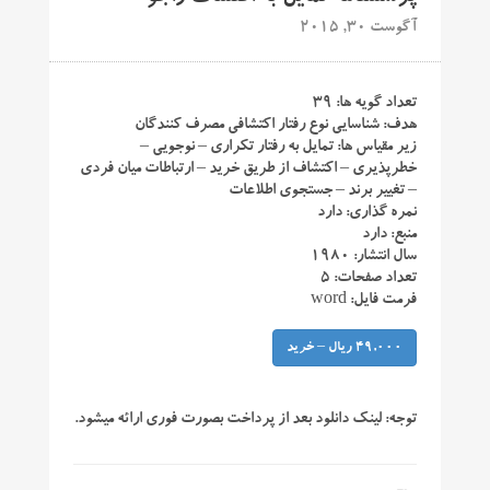
آگوست 30, 2015
تعداد گویه ها: ۳۹
هدف: شناسایی نوع رفتار اکتشافی مصرف کنندگان
زیر مقیاس ها: تمایل به رفتار تکراری – نوجویی –
خطرپذیری – اکتشاف از طریق خرید – ارتباطات میان فردی
– تغییر برند – جستجوی اطلاعات
نمره گذاری: دارد
منبع: دارد
سال انتشار: ۱۹۸۰
تعداد صفحات: ۵
فرمت فایل: word
49,000 ریال – خرید
توجه:
لینک دانلود بعد از پرداخت بصورت فوری ارائه میشود.