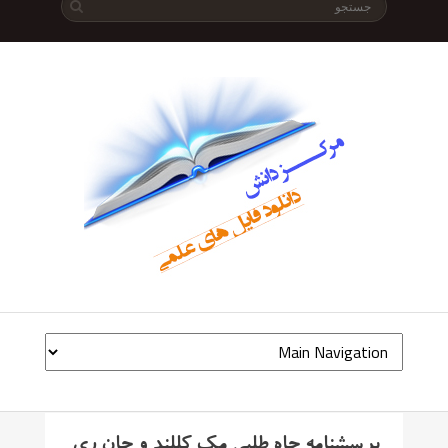
پرسشنامه جاه طلبی مک کللند و جان ری