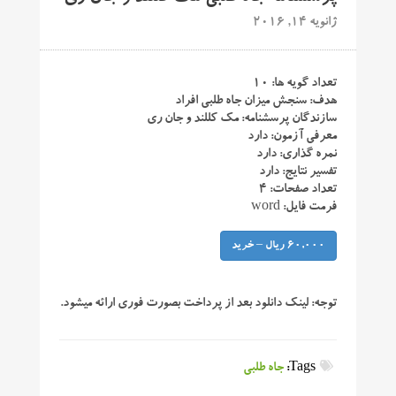
ژانویه 14, 2016
تعداد گویه ها: ۱۰
هدف: سنجش میزان جاه طلبی افراد
سازندگان پرسشنامه: مک کللند و جان ری
معرفی آزمون: دارد
نمره گذاری: دارد
تفسیر نتایج: دارد
تعداد صفحات: ۴
فرمت فایل: word
60,000 ریال – خرید
توجه:
لینک دانلود بعد از پرداخت بصورت فوری ارائه میشود.
Tags:
جاه طلبی