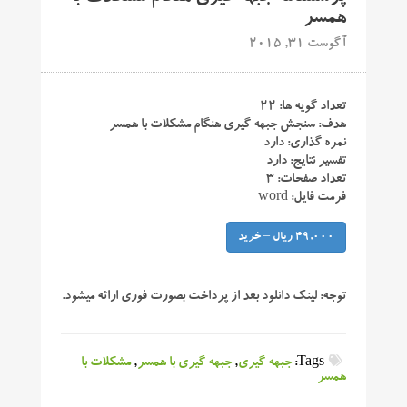
همسر
آگوست 31, 2015
تعداد گویه ها: ۲۲
هدف: سنجش جبهه گیری هنگام مشکلات با همسر
نمره گذاری: دارد
تفسیر نتایج: دارد
تعداد صفحات: ۳
فرمت فایل: word
49,000 ریال – خرید
توجه:
لینک دانلود بعد از پرداخت بصورت فوری ارائه میشود.
Tags:
جبهه گیری
,
جبهه گیری با همسر
,
مشکلات با
همسر