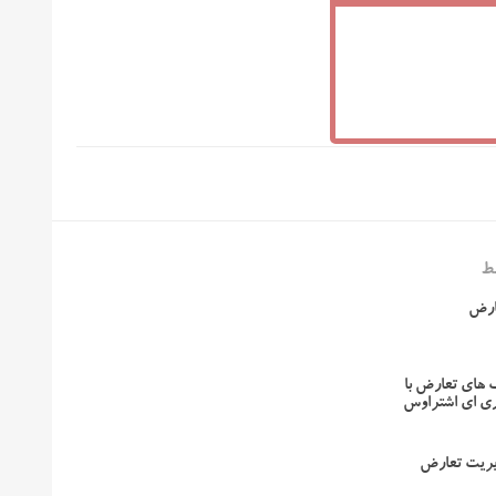
ط
ارض
 های تعارض با
وری ای اشتراوس
یریت تعارض