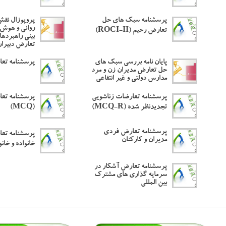
پرسشنامه سبک های حل
پروپوزال نق
روانی و هوش 
تعارض رحیم (ROCI-II)
بینی راهبرده
تعارض دبیران
پایان نامه بررسی سبک های
پرسشنامه تعا
حل تعارض مدیران زن و مرد
مدارس دولتی و غیر انتفاعی
پرسشنامه تعارضات زناشویی
پرسشنامه تعا
تجدیدنظر شده (MCQ-R)
(MCQ)
پرسشنامه تعارض فردی
پرسشنامه تع
مدیران و کارکنان
خانواده و خان
پرسشنامه تعارض آشکار در
سرمایه گذاری های مشترک
بین المللی