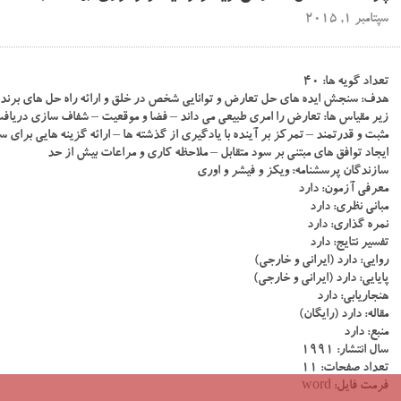
سپتامبر 1, 2015
تعداد گویه ها: ۴۰
هدف: سنجش ایده های حل تعارض و توانایی شخص در خلق و ارائه راه حل های برنده
زیر مقیاس ها: تعارض را امری طبیعی می داند – فضا و موقعیت – شفاف سازی دریافت و
مثبت و قدرتمند – تمرکز بر آینده با یادگیری از گذشته ها – ارائه گزینه هایی برای 
ایجاد توافق های مبتنی بر سود متقابل – ملاحظه کاری و مراعات بیش از حد
سازندگان پرسشنامه: ویکز و فیشر و اوری
معرفی آزمون: دارد
مبانی نظری: دارد
نمره گذاری: دارد
تفسیر نتایج: دارد
روایی: دارد (ایرانی و خارجی)
پایایی: دارد (ایرانی و خارجی)
هنجاریابی: دارد
مقاله: دارد (رایگان)
منبع: دارد
سال انتشار: ۱۹۹۱
تعداد صفحات: ۱۱
فرمت فایل: word