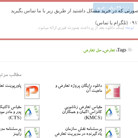
49,000 ریال – خرید
ورتی که در خرید مشکل داشتید از طریق زیر با ما تماس بگیرید
توجه:
لینک دانلود بعد از پرداخت بصورت فوری ارائه میشود.
Tags:
تعارض
,
حل تعارض
مطالب مرتب
دانلود رایگان پروژه تعارض و
پاورپوینت تع
ماهیت آن
مقیاس تعارض زناشویی
مقیاس تاکتیک
کانزاس اگمان و همکاران
پدر و مادر م
(CTS)
(KMCS)
پرسشنامه نقش سازمان
پرسشنامه مد
یادگیرنده در مدیریت تعارض
رابینز