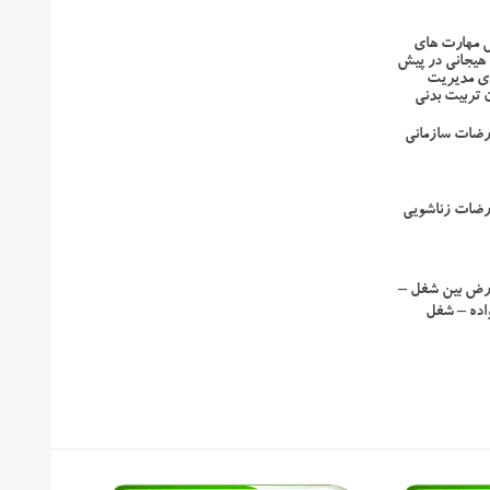
ش مهارت های
هیجانی در پیش
ای مدیریت
 تربیت بدنی
رضات سازمانی
رضات زناشویی
ارض بین شغل –
واده – شغل