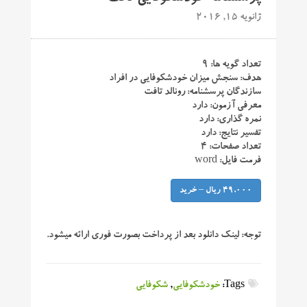
ژانویه 15, 2016
تعداد گویه ها: ۹
هدف: سنجش میزان خودشکوفایی در افراد
سازندگان پرسشنامه: رونالد تافت
معرفی آزمون: دارد
نمره گذاری: دارد
تفسیر نتایج: دارد
تعداد صفحات: ۴
فرمت فایل: word
49,000 ریال – خرید
توجه:
لینک دانلود بعد از پرداخت بصورت فوری ارائه میشود.
Tags:
خودشکوفایی
,
شکوفایی