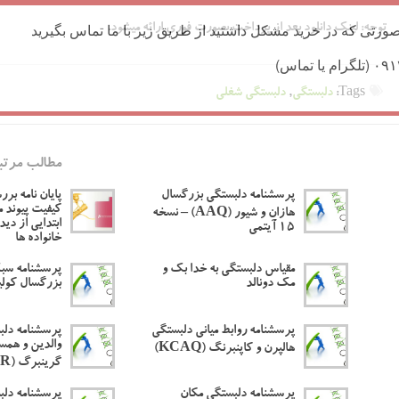
ورتی که در خرید مشکل داشتید از طریق زیر با ما تماس بگیرید
توجه:
لینک دانلود بعد از پرداخت بصورت فوری ارائه میشود.
Tags:
دلبستگی
,
دلبستگی شغلی
مطالب مرتب
پرسشنامه دلبستگی بزرگسال
پایان نامه بر
کیفیت پیوند 
هازان و شیور (AAQ) – نسخه
ابتدایی از دید
۱۵ آیتمی
خانواده ها
مقیاس دلبستگی به خدا بک و
پرسشنامه سب
مک دونالد
بزرگسال کولین
پرسشنامه روابط میانی دلبستگی
پرسشنامه دلبس
والدین و همس
هالپرن و کاپنبرنگ (KCAQ)
گرینبرگ (IPPA-R)
پرسشنامه دلبستگی مکان
پرسشنامه دلب