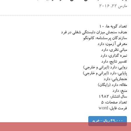
مارس 22, 2016
تعداد گویه ها: ۱۰
هدف: سنجش میزان دلبستگی شغلی در فرد
سازندگان پرسشنامه: کانونگو
معرفی آزمون: دارد
مبانی نظری: دارد
نمره گذاری: دارد
تفسیر نتایج: دارد
روایی: دارد (ایرانی و خارجی)
پایایی: دارد (ایرانی و خارجی)
هنجاریابی: دارد
مقاله: دارد (رایگان)
منبع: دارد
سال انتشار: ۱۹۸۲
تعداد صفحات: ۵
فرمت فایل: word
49,000 ریال – خرید