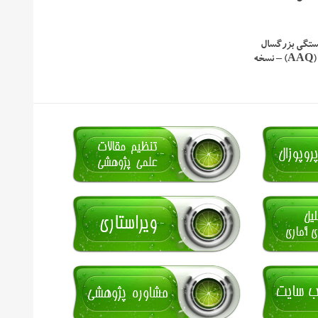
ستگی بزرگسال
هازان و شیور (AAQ) – نسخه