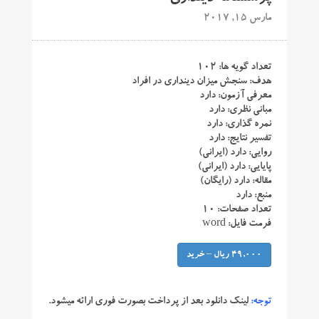
مارس 15, 2017
تعداد گویه ها: ۱۰۲
هدف: سنجش میزان دینداری در افراد
معرفی آزمون: دارد
مبانی نظری: دارد
نمره گذاری: دارد
تفسیر نتایج: دارد
روایی: دارد (ایرانی)
پایایی: دارد (ایرانی)
مقاله: دارد (رایگان)
منبع: دارد
تعداد صفحات: ۱۰
فرمت فایل: word
49,000 ریال – خرید
توجه:
لینک دانلود بعد از پرداخت بصورت فوری ارائه میشود.