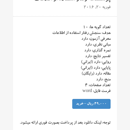
فوریه 20, 2016
تعداد گویه ها: ۱۰
هدف: سنجش رفتار استفاده از اطلاعات
معرفی آزمون: دارد
مبانی نظری: دارد
نمره گذاری: دارد
تفسیر نتایج: دارد
روایی: دارد (ایرانی)
پایایی: دارد (ایرانی)
مقاله: دارد (رایگان)
منبع: دارد
تعداد صفحات: ۴
فرمت فایل: word
49,000 ریال – خرید
توجه:
لینک دانلود بعد از پرداخت بصورت فوری ارائه میشود.