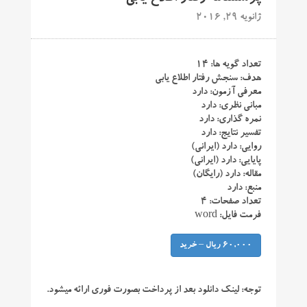
ژانویه 29, 2016
تعداد گویه ها: ۱۴
هدف: سنجش رفتار اطلاع یابی
معرفی آزمون: دارد
مبانی نظری: دارد
نمره گذاری: دارد
تفسیر نتایج: دارد
روایی: دارد (ایرانی)
پایایی: دارد (ایرانی)
مقاله: دارد (رایگان)
منبع: دارد
تعداد صفحات: ۴
فرمت فایل: word
60,000 ریال – خرید
توجه:
لینک دانلود بعد از پرداخت بصورت فوری ارائه میشود.