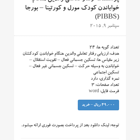
خواباندن کودک مورل و کورتینا – بورجا
(PIBBS)
سپتامبر 9, 2015
تعداد گویه ها: ۲۴
هدف: ارزیابی رفتار تعاملی والدین هنگام خواباندن کودکشان
زیر مقیاس ها: تسکین جسمانی فعال – تقویت استقلال –
خواباندن به وسیله حرکت – تسکین جسمانی غیر فعال –
تسکین اجتماعی
نمره گذاری: دارد
تعداد صفحات: ۳
فرمت فایل: word
49,000 ریال – خرید
توجه:
لینک دانلود بعد از پرداخت بصورت فوری ارائه میشود.