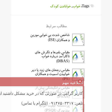
Tags:
خواب
,
خواباندن کودک
مطالب مرتبط
شاخص شدت بی خوابی مورین
و همکاران (ISI)
مقیاس باورها و نگرش های
ناکارآمد درباره خواب
(DBAS)
مقیاس رجحان های زود یا دیر
خوابیدن اسمیت و همکاران
(PS)
اطلاعیه مهم
مقیاس برانگیختگی پیش از
خواب نیکاسو و همکاران
کاربر گرامی در صورتی که در خرید مشکل داشتید از 
(PSAS)
تلفن: ۰۹۱۴۷۵۰۳۳۱۷ (تلگرام یا تماس)
پرسشنامه کیفیت خواب
پیتزبورگ (PSQI)