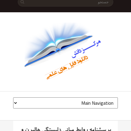
پرسشنامه روابط میانی دلبستگی هالپرن و