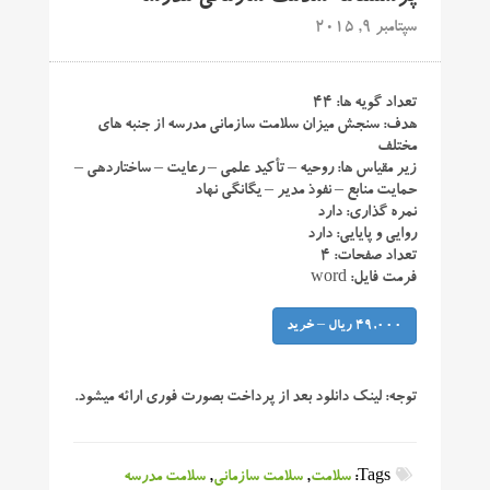
سپتامبر 9, 2015
تعداد گویه ها: ۴۴
هدف: سنجش میزان سلامت سازمانی مدرسه از جنبه های
مختلف
زیر مقیاس ها: روحیه – تأکید علمی – رعایت – ساختاردهی –
حمایت منابع – نفوذ مدیر – یگانگی نهاد
نمره گذاری: دارد
روایی و پایایی: دارد
تعداد صفحات: ۴
فرمت فایل: word
49,000 ریال – خرید
توجه:
لینک دانلود بعد از پرداخت بصورت فوری ارائه میشود.
Tags:
سلامت
,
سلامت سازمانی
,
سلامت مدرسه