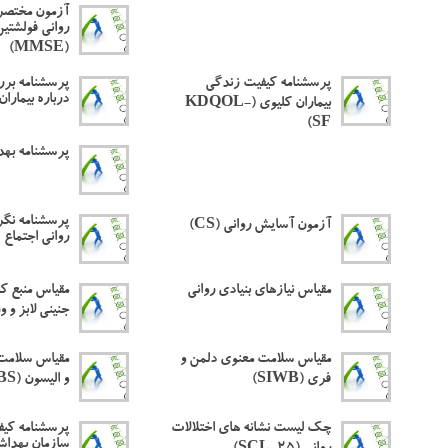
آزمون مختصر
روانی فولشتین
(MMSE)
پرسشنامه کیفیت زندگی
پرسشنامه برر
درباره بیماران
بیماران کلیوی (KDQOL-
SF)
پرسشنامه بهد
پرسشنامه نگ
آزمون آسایش روانی (CS)
روانی اجتماع
مقیاس نیازهای بنیادی روانی
مقیاس منبع ک
جنینی لابز و ورتل 
مقیاس سلامت معنوی دلمن و
مقیاس سلامت 
فری (SIWB)
و الیسون (SWBS)
چک لیست نشانه های اختلالات
پرسشنامه کی
سازمان بهدا