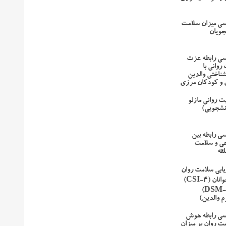
رسی میزان سلامت
جویان
رسی رابطه عزت
وانی با
شناختی والدین
 و کودکان مرزی
ت روانی مازلو
انشجویی)
سی رابطه بین
عی و سلامت
لقه
یابی سلامت روان
کودکان و نوجوانان (CSI-4)
براساس (DSM-IV)
م والدین)
رسی رابطه هوش
ت روان بر میزان