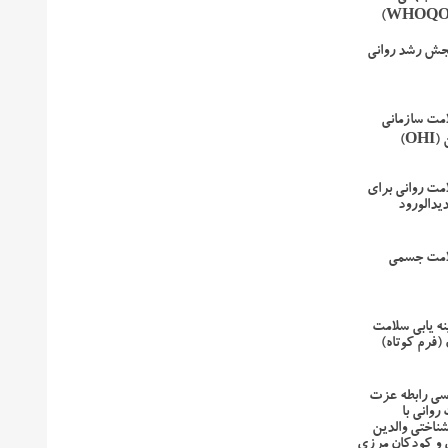
جش رشد روانی
مت سازمانی
O)
مت روانی برای
یدالورود
امت جسمی
نه یابی سلامت
(فرم کوتاه)
سی رابطه عزت
وانی با
شناختی والدین
 و کودکان مرزی