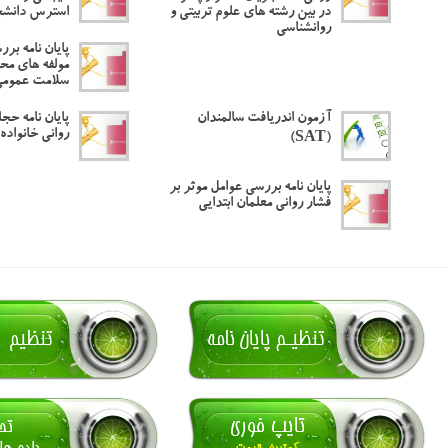
در بین رشته های علوم تربیتی و
استرس دانشج
روانشناسی
پایان نامه برر
مولفه ‌های مح
سلامت عمومی 
آزمون اندریافت سالمندان
پایان نامه ح
روانی خانواده
(SAT)
پایان نامه بررسی عوامل موثر بر
فشار روانی معلمان ابتدایی