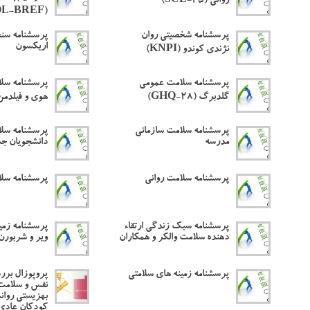
روانی (SCL-25)
(WHOQOL-BREF)
پرسشنامه شخصیتی روان
پرسشنامه سن
اریکسون
نژندی کوندو (KNPI)
پرسشنامه سلامت عمومی
پرسشنامه سلا
گلدبرگ (GHQ-28)
هوی و فیلدمن (HI
پرسشنامه سلامت سازمانی
پرسشنامه سلا
مدرسه
دانشجویان جد
پرسشنامه سلامت روانی
پرسشنامه سل
پرسشنامه سبک زندگی ارتقاء
پرسشنامه زمی
دهنده سلامت والکر و همکاران
ویر و شربورن 
پرسشنامه زمینه های سلامتی
پروپوزال برر
نفس و سلامت ر
بهزیستی روان
کودکان عادی