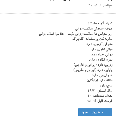
سپتامبر 9, 2015
تعداد گویه ها: ۱۲
هدف: سنجش سلامت روانی
زیر مقیاس ها: سلامت روانی مثبت – علائم اختلال روانی
سازندگان پرسشنامه: گلدبرگ
معرفی آزمون: دارد
مبانی نظری: دارد
روش اجرا: دارد
نمره گذاری: دارد
روایی: دارد (ایرانی و خارجی)
پایایی: دارد (ایرانی و خارجی)
هنجاریابی: دارد
مقاله: دارد (رایگان)
منبع: دارد
سال انتشار: ۱۹۷۲
تعداد صفحات: ۱۰
فرمت فایل: word
80,000 ریال – خرید