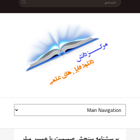
پرسشنامه سنجش صمیمیت با همسر میلر