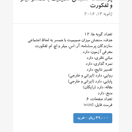
و لفکورت
ژانویه 14, 2016
تعداد گویه ها: ۱۲
هدف: سنجش میزان صمیمیت با همسر به لحاظ اجتماعی
سازندگان پرسشنامه: آر. اس. میلر و اچ. ام. لفکورت
معرفی آزمون: دارد
مبانی نظری: دارد
نمره گذاری: دارد
تفسیر نتایج: دارد
روایی: دارد (ایرانی و خارجی)
پایایی: دارد (ایرانی و خارجی)
مقاله: دارد (رایگان)
منبع: دارد
تعداد صفحات: ۶
فرمت فایل: word
49,000 ریال – خرید