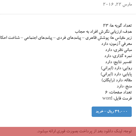
مارس 22, 2016
تعداد گویه ها: ۲۳
هدف: ارزیابی نگرش افراد به حجاب
زیر مقیاس ها: پوشش ظاهری – پیامدهای فردی – پیامدهای اجتماعی – شناخت اح
معرفی آزمون: دارد
مبانی نظری: دارد
نمره گذاری: دارد
تفسیر نتایج: دارد
روایی: دارد (ایرانی)
پایایی: دارد (ایرانی)
مقاله: دارد (رایگان)
منبع: دارد
تعداد صفحات: ۶
فرمت فایل: word
49,000 ریال – خرید
توجه:
لینک دانلود بعد از پرداخت بصورت فوری ارائه میشود.