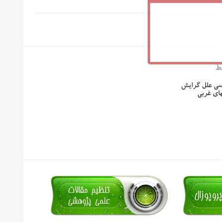
ط
ررسی علل گرایش
های غربی