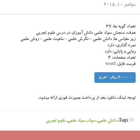
سپتامبر 10, 2015
تعداد گویه ها: ۳۷
هدف: سنجش سواد علمی دانش آموزان در درس علوم تجربی
زیر مقیاس ها: دانش علمی – نگرش علمی – ماهیت علمی – روش علمی
نمره گذاری: دارد
روایی و پایایی: دارد
تعداد صفحات: ۴
فرمت فایل: word
60,000 ریال – خرید
توجه:
لینک دانلود بعد از پرداخت بصورت فوری ارائه میشود.
Tags:
دانش علمی
,
سواد
,
سواد علمی
,
علوم تجربی