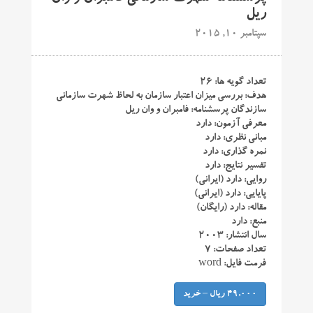
ریل
سپتامبر 10, 2015
تعداد گویه ها: ۲۶
هدف: بررسی میزان اعتبار سازمان به لحاظ شهرت سازمانی
سازندگان پرسشنامه: فامبران و وان ریل
معرفی آزمون: دارد
مبانی نظری: دارد
نمره گذاری: دارد
تفسیر نتایج: دارد
روایی: دارد (ایرانی)
پایایی: دارد (ایرانی)
مقاله: دارد (رایگان)
منبع: دارد
سال انتشار: ۲۰۰۳
تعداد صفحات: ۷
فرمت فایل: word
49,000 ریال – خرید