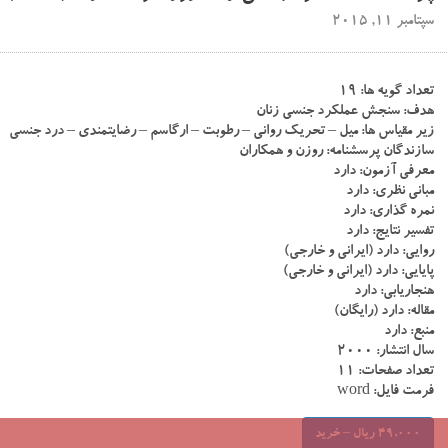
سپتامبر 11, 2015
تعداد گویه ها: ۱۹
هدف: سنجش عملکرد جنسی زنان
زیر مقیاس ها: میل – تحریک روانی – رطوبت – ارگاسم – رضایتمندی – درد جنسی
سازندگان پرسشنامه: روزن و همکاران
معرفی آزمون: دارد
مبانی نظری: دارد
نمره گذاری: دارد
تفسیر نتایج: دارد
روایی: دارد (ایرانی و خارجی)
پایایی: دارد (ایرانی و خارجی)
هنجاریابی: دارد
مقاله: دارد (رایگان)
منبع: دارد
سال انتشار: ۲۰۰۰
تعداد صفحات: ۱۱
فرمت فایل: word
49,000 ریال – خرید